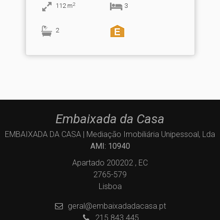
2
112
m
3
2
Embaixada da Casa
EMBAIXADA DA CASA | Mediação Imobiliária Unipessoal, Lda
AMI: 10940
Apartado 200202 , EC
2765-579
Lisboa
geral@embaixadadacasa.pt
215 843 445