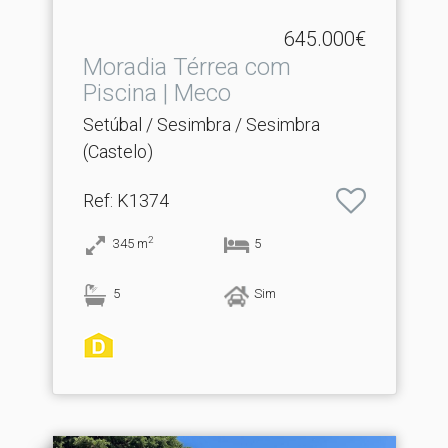
645.000€
Moradia Térrea com
Piscina | Meco
Setúbal / Sesimbra / Sesimbra
(Castelo)
Ref
: K1374
2
345
m
5
5
Sim