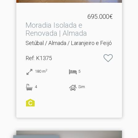
695.000€
Moradia Isolada e
Renovada | Almada
Setúbal / Almada / Laranjeiro e Feijó
Ref
: K1375
2
180
m
5
4
Sim