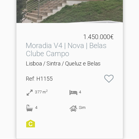
1.450.000€
Moradia V4 | Nova | Belas
Clube Campo
Lisboa / Sintra / Queluz e Belas
Ref
: H1155
2
377
m
4
4
Sim