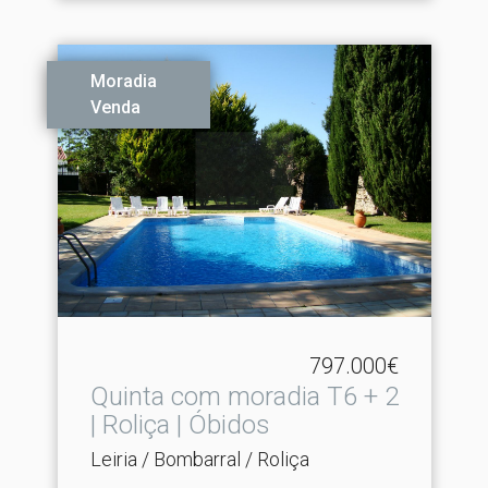
Moradia
Venda
797.000€
Quinta com moradia T6 + 2
| Roliça | Óbidos
Leiria / Bombarral / Roliça