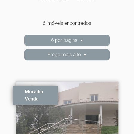
6 imóveis encontrados
6 por página
Preço mais alto
Moradia
Venda