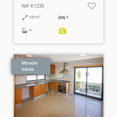
Ref
: K1230
2
326
m
8
6
Moradia
Venda