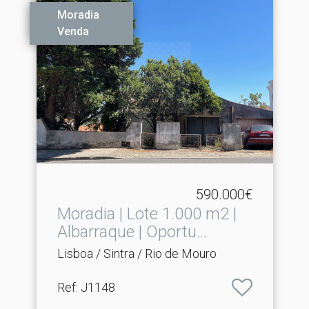
Moradia
Venda
590.000€
Moradia | Lote 1.​000 m2 |
Albarraque | Oportu...
Lisboa / Sintra / Rio de Mouro
Ref
: J1148