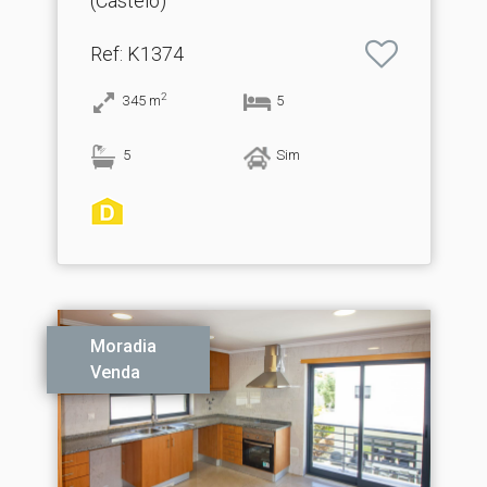
(Castelo)
Ref
: K1374
2
345
m
5
5
Sim
Moradia
Venda