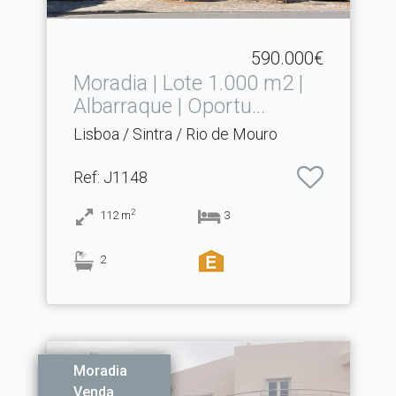
590.000€
Moradia | Lote 1.​000 m2 |
Albarraque | Oportu...
Lisboa / Sintra / Rio de Mouro
Ref
: J1148
2
112
m
3
2
Moradia
Venda