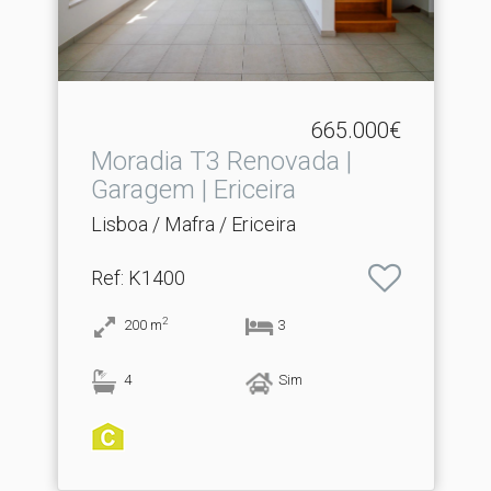
665.000€
Moradia T3 Renovada |
Garagem | Ericeira
Lisboa / Mafra / Ericeira
Ref
: K1400
2
200
m
3
4
Sim