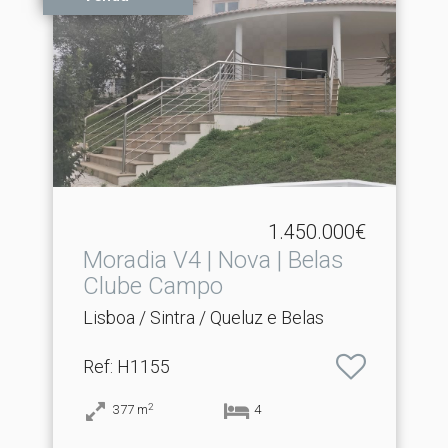
1.450.000€
Moradia V4 | Nova | Belas
Clube Campo
Lisboa / Sintra / Queluz e Belas
Ref
: H1155
2
377
m
4