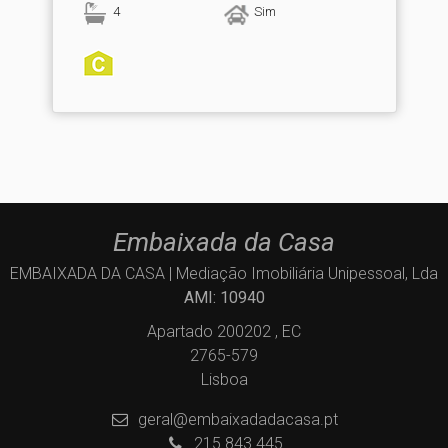
4
Sim
Embaixada da Casa
EMBAIXADA DA CASA | Mediação Imobiliária Unipessoal, Lda
AMI: 10940
Apartado 200202 , EC
2765-579
Lisboa
geral@embaixadadacasa.pt
215 843 445