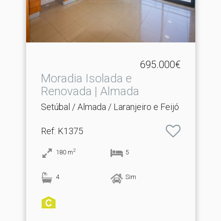
695.000€
Moradia Isolada e
Renovada | Almada
Setúbal / Almada / Laranjeiro e Feijó
Ref
: K1375
2
180
m
5
4
Sim