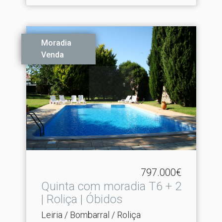
Moradia
Venda
797.000€
Quinta com moradia T6 + 2
| Roliça | Óbidos
Leiria / Bombarral / Roliça