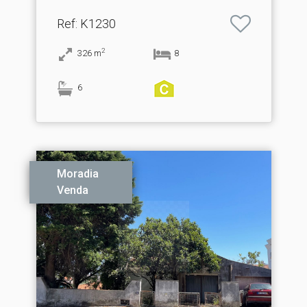
Ref
: K1230
2
326
m
8
6
Moradia
Venda