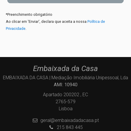
*
Preenchimento obrigatório
Ao clicar em 'Enviar', declara que aceita a nossa
Política de
Privacidade
.
Embaixada da Casa
EMBAIXADA DA CASA | Mediação Imobiliária Unipessoal, Lda
AMI: 10940
Apartado 200202 , EC
2765-579
Lisboa
geral@embaixadadacasa.pt
215 843 445