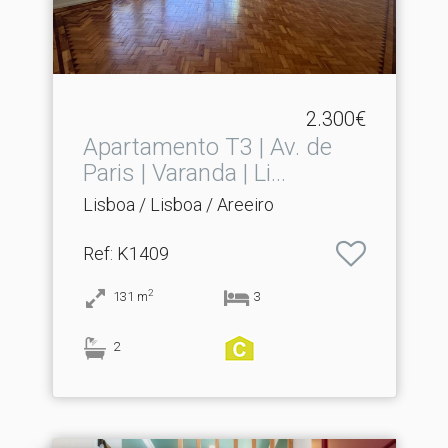
2.300€
Apartamento T3 | Av.​ de
Paris | Varanda | Li...
Lisboa / Lisboa / Areeiro
Ref
: K1409
2
131
m
3
2