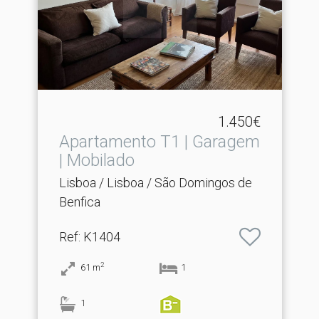
1.450€
Apartamento T1 | Garagem
| Mobilado
Lisboa / Lisboa / São Domingos de
Benfica
Ref
: K1404
2
61
m
1
1