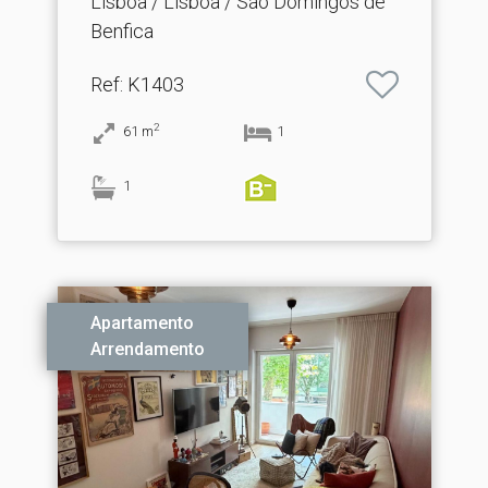
Lisboa / Lisboa / São Domingos de
Benfica
Ref
: K1403
2
61
m
1
1
Apartamento
Arrendamento