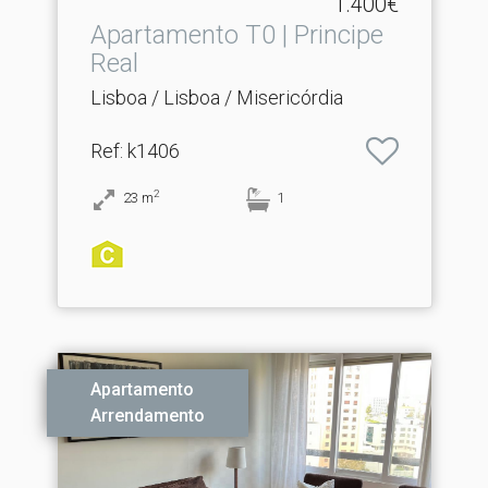
1.400€
Apartamento T0 | Principe
Real
Lisboa / Lisboa / Misericórdia
Ref
: k1406
2
23
m
1
Apartamento
Arrendamento