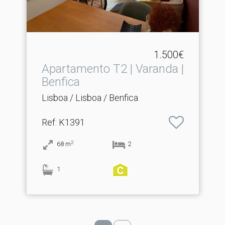
1.500€
Apartamento T2 | Varanda |
Benfica
Lisboa / Lisboa / Benfica
Ref
: K1391
2
68
m
2
1