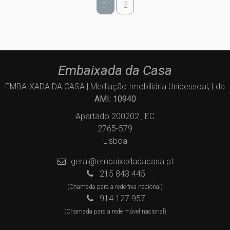
1
2
Embaixada da Casa
EMBAIXADA DA CASA | Mediação Imobiliária Unipessoal, Lda
AMI: 10940
Apartado 200202 , EC
2765-579
Lisboa
geral@embaixadadacasa.pt
215 843 445
(Chamada para a rede fixa nacional)
914 127 957
(Chamada para a rede móvel nacional)