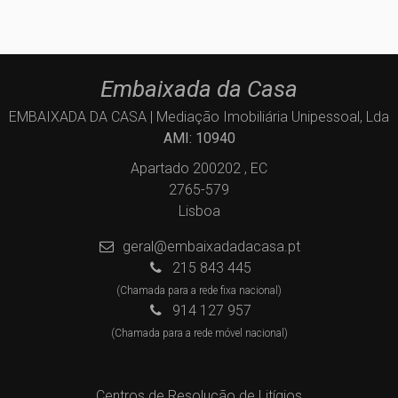
Embaixada da Casa
EMBAIXADA DA CASA | Mediação Imobiliária Unipessoal, Lda
AMI: 10940
Apartado 200202 , EC
2765-579
Lisboa
geral@embaixadadacasa.pt
215 843 445
(Chamada para a rede fixa nacional)
914 127 957
(Chamada para a rede móvel nacional)
Centros de Resolução de Litígios