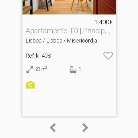
1.400€
Apartamento T0 | Principe
Real
Lisboa / Lisboa / Misericórdia
Ref
: k1408
2
23
m
1