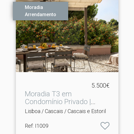
Moradia
Arrendamento
5.500€
Moradia T3 em
Condomínio Privado |
Cascais
Lisboa / Cascais / Cascais e Estoril
Ref
: I1009