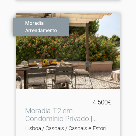
Moradia
Arrendamento
4.500€
Moradia T2 em
Condomínio Privado |
Cascais
Lisboa / Cascais / Cascais e Estoril