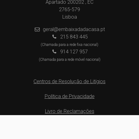
Apartado 200202 , EC
2765-579
Lisboa
geral@embaixadadacasa.pt
215 843 445
(Chamada para a rede fixa nacional)
914 127 957
(Chamada para a rede móvel nacional)
Centros de Resolução de Litígios
Política de Privacidade
Livro de Reclamações
Website e CRM Imobiliário