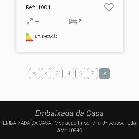
Ref
: I1004
2
Em execução
3
4
6
7
8
Embaixada da Casa
EMBAIXADA DA CASA | Mediação Imobiliária Unipessoal, Lda
AMI: 10940