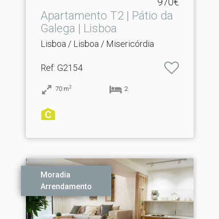
970€
Apartamento T2 | Pátio da
Galega | Lisboa
Lisboa / Lisboa / Misericórdia
Ref
: G2154
2
70
m
2
Moradia
Arrendamento