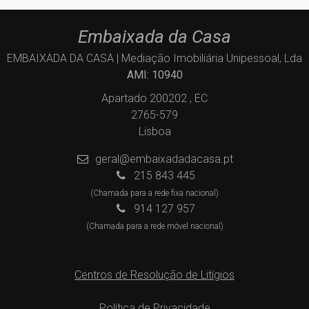
Embaixada da Casa
EMBAIXADA DA CASA | Mediação Imobiliária Unipessoal, Lda
AMI: 10940
Apartado 200202 , EC
2765-579
Lisboa
geral@embaixadadacasa.pt
215 843 445
(Chamada para a rede fixa nacional)
914 127 957
(Chamada para a rede móvel nacional)
Centros de Resolução de Litígios
Política de Privacidade