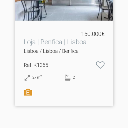
150.000€
Loja | Benfica | Lisboa
Lisboa / Lisboa / Benfica
Ref
: K1365
2
27
m
2