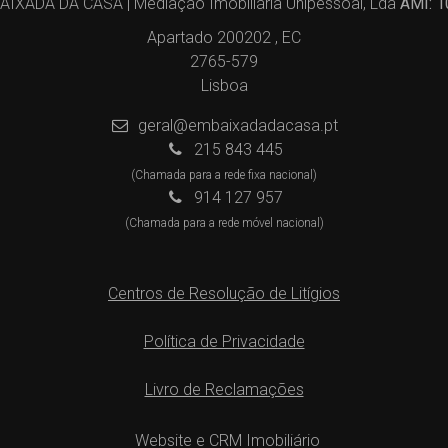
IXADA DA CASA | Mediação Imobiliária Unipessoal, Lda
AMI: 
Apartado 200202 , EC
2765-579
Lisboa
geral@embaixadadacasa.pt
215 843 445
(Chamada para a rede fixa nacional)
914 127 957
(Chamada para a rede móvel nacional)
Centros de Resolução de Litígios
Política de Privacidade
Livro de Reclamações
Website e CRM Imobiliário