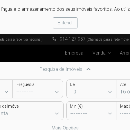
e língua e o armazenamento dos seus imóveis favoritos. Ao utili
Entendi
914 127 957
a para a rede fixa nacional)
(Chamada para a rede móvel 
Empresa
Venda
Arre
Pesquisa de Imóveis
Freguesia
De
Até
o de Imóvel
Min (€)
Max (
Mais Opções