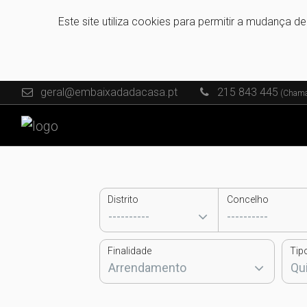
Este site utiliza cookies para permitir a mudança d
geral@embaixadadacasa.pt
215 843 445
(Chamad
Distrito
Concelho
Finalidade
Tip