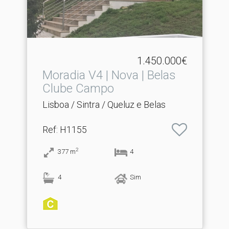
1.450.000€
Moradia V4 | Nova | Belas
Clube Campo
Lisboa / Sintra / Queluz e Belas
Ref
: H1155
2
377
m
4
4
Sim