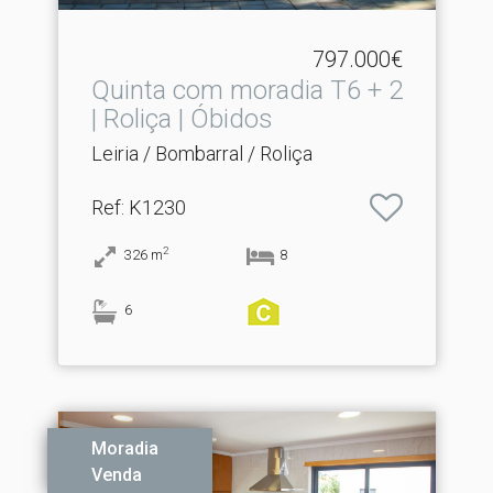
797.000€
Quinta com moradia T6 + 2
| Roliça | Óbidos
Leiria / Bombarral / Roliça
Ref
: K1230
2
326
m
8
6
Moradia
Venda