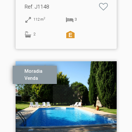
Ref
: J1148
2
112
m
3
2
Moradia
Venda