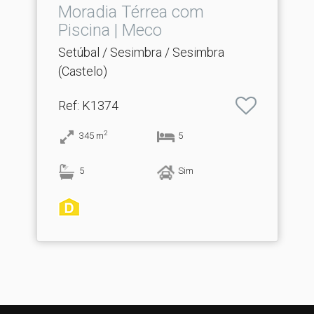
Moradia Térrea com
Piscina | Meco
Setúbal / Sesimbra / Sesimbra
(Castelo)
Ref
: K1374
2
345
m
5
5
Sim