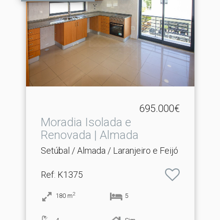
695.000€
Moradia Isolada e
Renovada | Almada
Setúbal / Almada / Laranjeiro e Feijó
Ref
: K1375
2
180
m
5