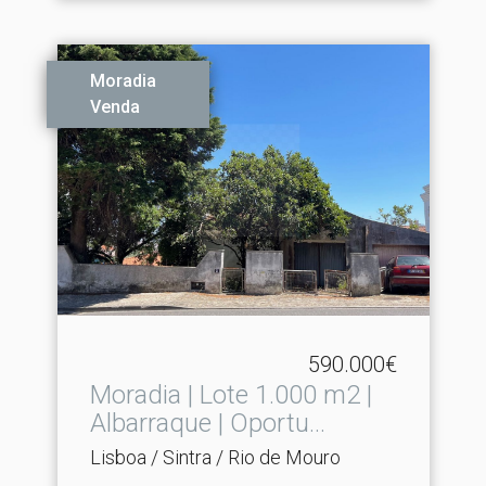
Moradia
Venda
590.000€
Moradia | Lote 1.​000 m2 |
Albarraque | Oportu...
Lisboa / Sintra / Rio de Mouro