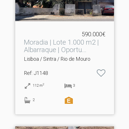
590.000€
Moradia | Lote 1.​000 m2 |
Albarraque | Oportu...
Lisboa / Sintra / Rio de Mouro
Ref
: J1148
2
112
m
3
2