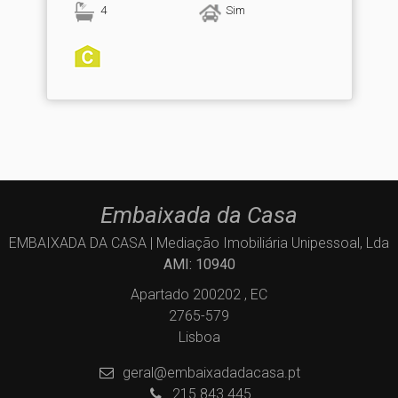
4
Sim
Embaixada da Casa
EMBAIXADA DA CASA | Mediação Imobiliária Unipessoal, Lda
AMI: 10940
Apartado 200202 , EC
2765-579
Lisboa
geral@embaixadadacasa.pt
215 843 445