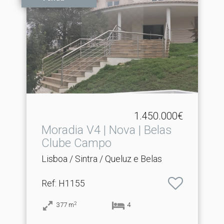
1.450.000€
Moradia V4 | Nova | Belas
Clube Campo
Lisboa / Sintra / Queluz e Belas
Ref
: H1155
2
377
m
4