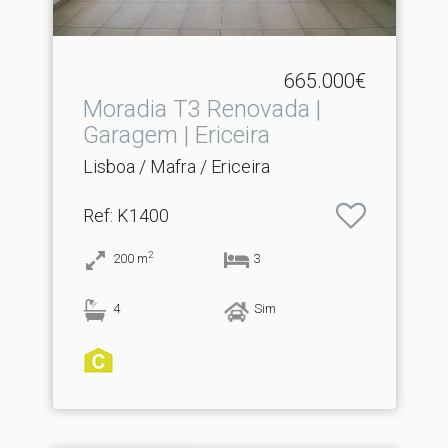
665.000€
Moradia T3 Renovada |
Garagem | Ericeira
Lisboa / Mafra / Ericeira
Ref
: K1400
2
200
m
3
4
Sim