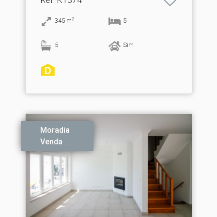
2
345
m
5
5
Sim
Moradia
Venda