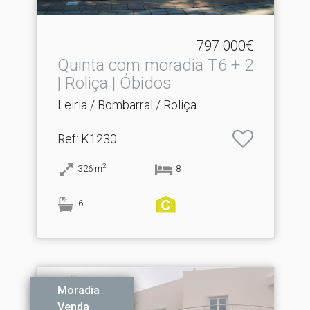
797.000€
Quinta com moradia T6 + 2
| Roliça | Óbidos
Leiria / Bombarral / Roliça
Ref
: K1230
2
326
m
8
6
Moradia
Venda