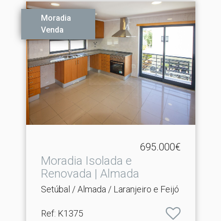
Moradia
Venda
695.000€
Moradia Isolada e
Renovada | Almada
Setúbal / Almada / Laranjeiro e Feijó
Ref
: K1375