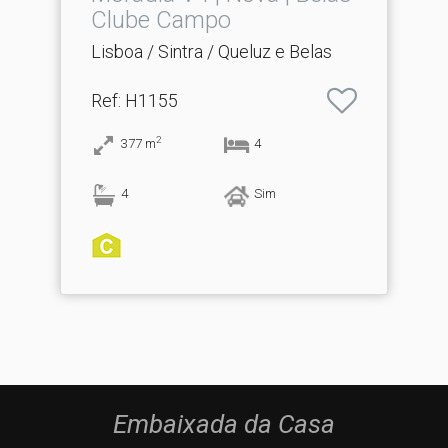
Clube Campo
Lisboa / Sintra / Queluz e Belas
Ref
: H1155
2
377
m
4
4
Sim
Embaixada da Casa