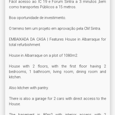
Fácil acesso ao IC 19 e Forum Sintra a 3 minutos ,bem 
como transportes Públicos a 15 metros.

Boa oportunidade de investimento.

O terreno tem um projeto em aprovação pela CM Sintra.

EMBAIXADA DA CASA | Features House in Albarraque for 
total refurbishment

House in Albarraque on a plot of 1080m2.

House with 2 floors, with the first floor having 2 
bedrooms, 1 bathroom, living room, dining room and 
kitchen.

Also kitchen with pantry.

There is also a garage for 2 cars with direct access to the 
House.

The basement is 80m2 with interior access with 2 